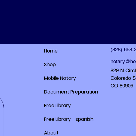
HolleyDocs
HolleyDocs
(828) 668-
Home
notary@ho
Shop
829 N Circ
Mobile Notary
Colorado S
CO 80909
Document Preparation
Free Library
Free Library - spanish
About