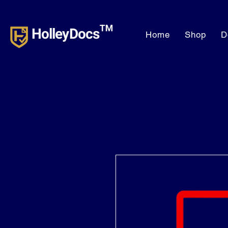
HolleyDocs™
Home
Shop
D