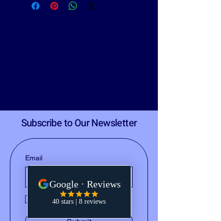
olleyDocs™
olleyDocs™
Subscribe to Our Newsletter
Email
Yes, subscribe me to your 
newsletter.